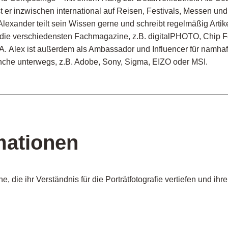
st er
inzwischen international auf Reisen, Festivals, Messen u
lexander
teil
t
s
ein Wissen gerne und schreib
t
regelmäßig Artik
r die verschiedensten Fachmagazine, z.B.
digitalPHOTO
, Chip 
A.
Alex ist außerdem als Ambassador und Influencer f
ür namhaf
nche
unterwegs
, z.B. Adobe, Sony, Sigma, EIZO oder MSI
.
mationen
e, die ihr Verständnis für die Porträtfotografie vertiefen und ihr