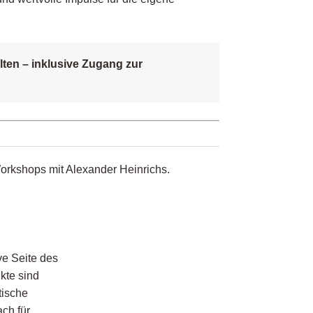
lten – inklusive Zugang zur
orkshops mit Alexander Heinrichs.
ve Seite des
kte sind
tische
ach für