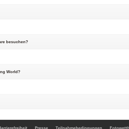
are besuchen?
ging World?
arrierefreiheit
Presse
Teilnahmebedingungen
Fotowett