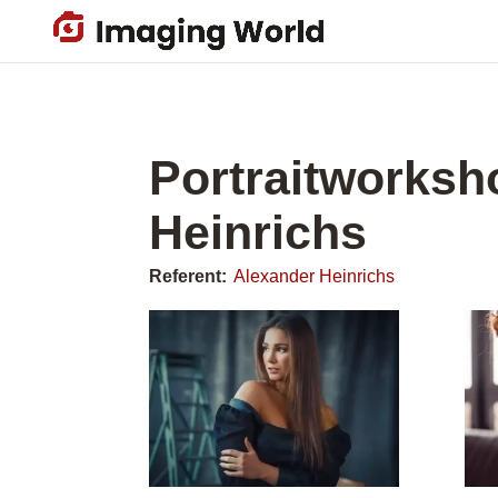
Skip
to
main
content
Portraitworksh
Heinrichs
Referent:
Alexander Heinrichs