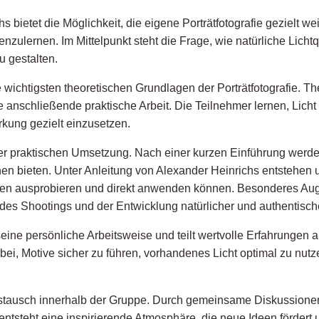
s bietet die Möglichkeit, die eigene Porträtfotografie gezielt w
zulernen. Im Mittelpunkt steht die Frage, wie natürliche Lich
u gestalten.
e wichtigsten theoretischen Grundlagen der Porträtfotografie. 
 die anschließende praktische Arbeit. Die Teilnehmer lernen, L
rkung gezielt einzusetzen.
er praktischen Umsetzung. Nach einer kurzen Einführung werd
n bieten. Unter Anleitung von Alexander Heinrichs entstehen un
n ausprobieren und direkt anwenden können. Besonderes Aug
es Shootings und der Entwicklung natürlicher und authentisc
eine persönliche Arbeitsweise und teilt wertvolle Erfahrungen a
bei, Motive sicher zu führen, vorhandenes Licht optimal zu nut
tausch innerhalb der Gruppe. Durch gemeinsame Diskussionen,
steht eine inspirierende Atmosphäre, die neue Ideen fördert u