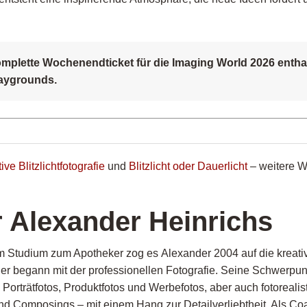
omplette Wochenendticket für die Imaging World 2026 entha
aygrounds.
ive Blitzlichtfotografie
und
Blitzlicht oder Dauerlicht
– weitere W
 Alexander Heinrichs
m Studium zum Apotheker zog es
Alexander
2004 auf die kreati
d
er
begann mit der professionellen Fotografie.
S
eine Schwerpun
Porträtfotos, Produktfotos und Werbefotos, aber auch fotorealis
und
Composings
– mit einem Hang zur Detailverliebtheit. Als Co