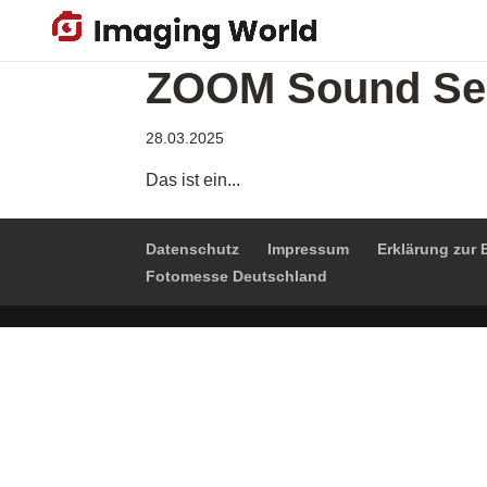
Skip
to
main
ZOOM Sound Se
content
28.03.2025
Das ist ein...
Datenschutz
Impressum
Erklärung zur B
Fotomesse Deutschland