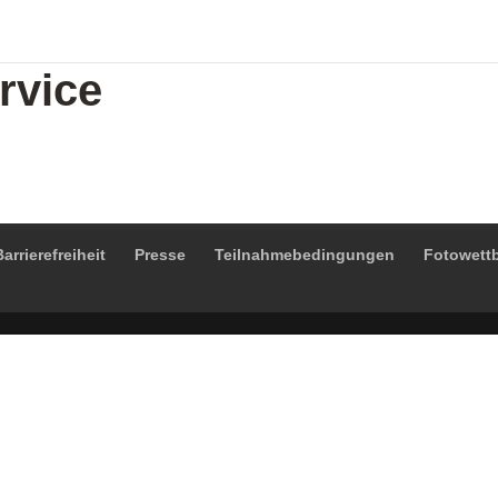
rvice
arrierefreiheit
Presse
Teilnahmebedingungen
Fotowett