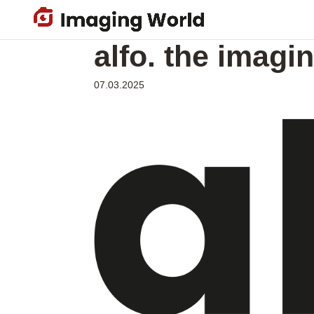
Skip
to
alfo. the imagi
main
content
07.03.2025